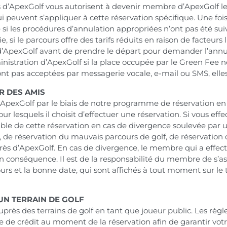
s d’ApexGolf vous autorisent à devenir membre d’ApexGolf le j
ui peuvent s’appliquer à cette réservation spécifique. Une foi
i les procédures d’annulation appropriées n’ont pas été suivie
, si le parcours offre des tarifs réduits en raison de facteurs l
 d’ApexGolf avant de prendre le départ pour demander l’annu
nistration d’ApexGolf si la place occupée par le Green Fee 
nt pas acceptées par messagerie vocale, e-mail ou SMS, elles
R DES AMIS
pexGolf par le biais de notre programme de réservation en l
 lesquels il choisit d’effectuer une réservation. Si vous ef
ble de cette réservation en cas de divergence soulevée par
, de réservation du mauvais parcours de golf, de réservation
ès d’ApexGolf. En cas de divergence, le membre qui a effectué
n conséquence. Il est de la responsabilité du membre de s’as
ours et la bonne date, qui sont affichés à tout moment sur l
UN TERRAIN DE GOLF
rès des terrains de golf en tant que joueur public. Les règle
e crédit au moment de la réservation afin de garantir votre 