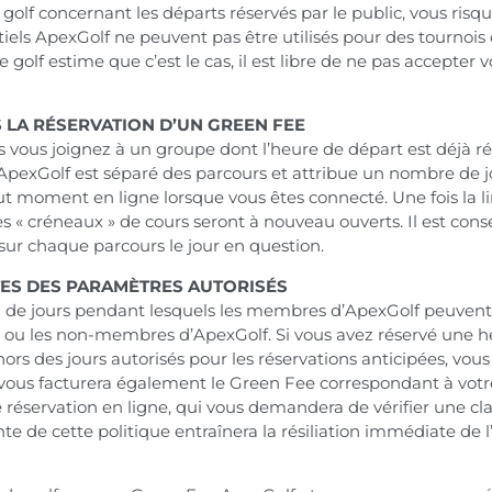
 golf concernant les départs réservés par le public, vous risqu
ntiels ApexGolf ne peuvent pas être utilisés pour des tournoi
e golf estime que c’est le cas, il est libre de ne pas accepter 
 LA RÉSERVATION D’UN GREEN FEE
s vous joignez à un groupe dont l’heure de départ est déjà r
. ApexGolf est séparé des parcours et attribue un nombre de 
t moment en ligne lorsque vous êtes connecté. Une fois la lim
s « créneaux » de cours seront à nouveau ouverts. Il est conse
 sur chaque parcours le jour en question.
TES DES PARAMÈTRES AUTORISÉS
de jours pendant lesquels les membres d’ApexGolf peuvent r
s ou les non-membres d’ApexGolf. Si vous avez réservé une h
ors des jours autorisés pour les réservations anticipées, vou
 vous facturera également le Green Fee correspondant à votr
réservation en ligne, qui vous demandera de vérifier une cla
nte de cette politique entraînera la résiliation immédiate d