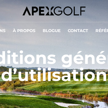
NS
À PROPOS
BLOGUE
CONTACT
RÉFÉ
itions géné
d’utilisation