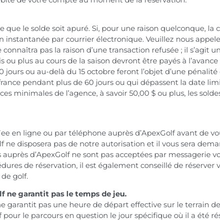
que le solde soit apuré. Si, pour une raison quelconque, la ca
n instantanée par courrier électronique. Veuillez nous appele
connaîtra pas la raison d’une transaction refusée ; il s’agit
s ou plus au cours de la saison devront être payés à l’avance 
 jours ou au-delà du 15 octobre feront l’objet d’une pénalit
france pendant plus de 60 jours ou qui dépassent la date li
 minimales de l’agence, à savoir 50,00 $ ou plus, les soldes i
e en ligne ou par téléphone auprès d’ApexGolf avant de vous 
olf ne disposera pas de notre autorisation et il vous sera dem
s auprès d’ApexGolf ne sont pas acceptées par messagerie voc
ures de réservation, il est également conseillé de réserver
de golf.
f ne garantit pas le temps de jeu.
 garantit pas une heure de départ effective sur le terrain d
our le parcours en question le jour spécifique où il a été ré