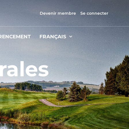
Devenir membre
Se connecter
RENCEMENT
FRANÇAIS
rales