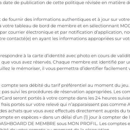
 la date de publication de cette politique révisée en matière d
 de fournir des informations authentiques et à jour sur vot
 votre tableau de bord de membre et en sélectionnant MOD
 par courrier électronique et par notification d’application,
être contacté(e) en ayant les informations appropriées sur vo
espondre à la carte d’identité avec photo en cours de validit
 que vous avez réservés. Chaque membre est identifié par un
illez le mémoriser, il vous permettra d’identifier facilement
e compte sera débité du tarif préférentiel au moment du jeu.
ez pas suivi les procédures de réservation appropriées. Les c
Card seront portés à votre compte dans les 24 heures suivant 
s frais portés sur votre relevé qui n’apparaissent pas comme 
 des achats que vous avez effectués directement auprès du te
ompte en espèces » dans un délai d’un (1) jour à compter de l
e DASHBOARD DE MEMBRE sous MON PROFIL. Les comptes en e
débité de votre compte au moment de la réservation.