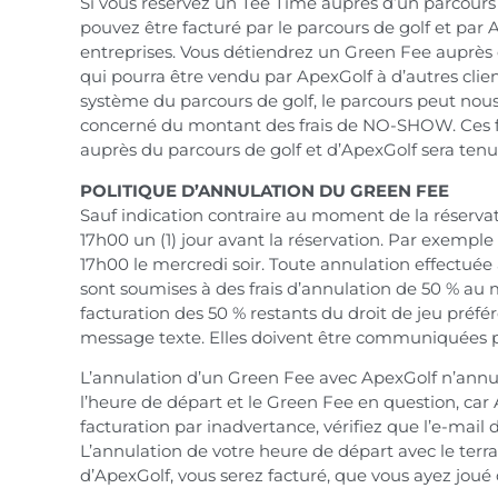
Si vous réservez un Tee Time auprès d’un parcours
pouvez être facturé par le parcours de golf et par 
entreprises. Vous détiendrez un Green Fee auprès 
qui pourra être vendu par ApexGolf à d’autres cli
système du parcours de golf, le parcours peut no
concerné du montant des frais de NO-SHOW. Ces fra
auprès du parcours de golf et d’ApexGolf sera ten
POLITIQUE D’ANNULATION DU GREEN FEE
Sauf indication contraire au moment de la réservat
17h00 un (1) jour avant la réservation. Par exempl
17h00 le mercredi soir. Toute annulation effectuée
sont soumises à des frais d’annulation de 50 % au 
facturation des 50 % restants du droit de jeu préf
message texte. Elles doivent être communiquées par
L’annulation d’un Green Fee avec ApexGolf n’annule
l’heure de départ et le Green Fee en question, car 
facturation par inadvertance, vérifiez que l’e-mai
L’annulation de votre heure de départ avec le terra
d’ApexGolf, vous serez facturé, que vous ayez joué 