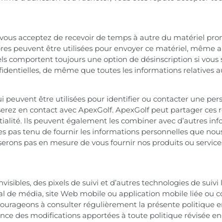
us acceptez de recevoir de temps à autre du matériel promo
res peuvent être utilisées pour envoyer ce matériel, même ap
 comportent toujours une option de désinscription si vous s
fidentielles, de même que toutes les informations relatives
 peuvent être utilisées pour identifier ou contacter une per
serez en contact avec ApexGolf. ApexGolf peut partager ces r
alité. Ils peuvent également les combiner avec d’autres info
êtes pas tenu de fournir les informations personnelles que n
 serons pas en mesure de vous fournir nos produits ou servic
invisibles, des pixels de suivi et d’autres technologies de sui
al de média, site Web mobile ou application mobile liée ou co
courageons à consulter régulièrement la présente politique 
ance des modifications apportées à toute politique révisée en 