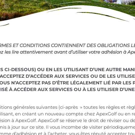
RMES ET CONDITIONS CONTIENNENT DES OBLIGATIONS L
ez les lire attentivement avant d’utiliser votre adhésion à Ap
S CI-DESSOUS) OU EN LES UTILISANT D’UNE AUTRE MANI
ACCEPTEZ D’ACCÉDER AUX SERVICES OU DE LES UTILI
OUS N’ACCEPTEZ PAS D’ÊTRE LÉGALEMENT LIÉ PAR LES
SÉ À ACCÉDER AUX SERVICES OU À LES UTILISER D’UNE
ons générales suivantes (ci-après » toutes les règles et règl
tilisant, en créant un nouveau compte chez ApexGolf ou en 
hésion à ApexGolf. ApexGolf se réserve le droit de réviser ou
mis à jour sur ce site. Il vous incombe de visiter périodique
mme d’adhésion et à l’acheter, vous êtes réputé accepter tou