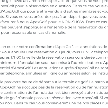
 de golf avec un Green Fee ApexGolf et que vous ne vous prés
ApexGolf pour la réservation en question. Dans ce cas, vous 
d’ApexGolf qui pourra être vendu à d’autres membres et vou
ents. Si vous ne vous présentez pas à un départ que vous ave
us facturer à nous, ApexGolf, pour le NON-SHOW. Dans ce ca
is peuvent s’appliquer à l’ensemble de la réservation du gr
u pour responsable en cas d’anomalie.
ion ou sur votre confirmation d’ApexGolf, les annulations de
e : Pour annuler une réservation du jeudi, vous DEVEZ télép
 après 17h00 la veille de la réservation sera considérée comm
minimum. L’annulation sera transmise à l’administration d’Ap
érentiel d’ApexGolf. Les annulations auprès d’ApexGolf ne son
 téléphone, annulées en ligne ou annulées selon les instruct
 pas votre heure de départ sur le terrain de golf. Le parcou
ApexGolf ne s’occupe pas de la réservation ou de l’annulation
l de confirmation de l’annulation est bien envoyé automatiqu
in de golf n’annule pas votre réservation avec ApexGolf. Si v
ou non. Dans ce cas, vous conserveriez une de nos places qui