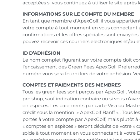
acceptées si vous continuez à utiliser le site après
INFORMATIONS SUR LE COMPTE DU MEMBRE
En tant que membre d’ApexGolf, il vous appartient
votre compte à tout moment en vous connectant à
confirmations et les offres spéciales sont envoyées
pouvez recevoir ces courriers électroniques et/ou 
ID D’ADHÉSION
Le nom complet figurant sur votre compte doit corr
l’encaissement des Green Fees ApexGolf Preferred
numéro vous sera fourni lors de votre adhésion. Veu
COMPTES ET PAIEMENTS DES MEMBRES
Tous les green fees sont perçus par ApexGolf. Votr
pro shop, sauf indication contraire ou si vous n’av
en espèces. Les paiements par carte Visa ou Master
crédit sous la mention » ApexGolf Banff « . Tous le
portés à votre compte par ApexGolf, mais plutôt à
« comptes en espèces » seront déduits de votre « c
solde à tout moment en vous connectant à votr
ou supérieure au green fee préférentiel qui sera 